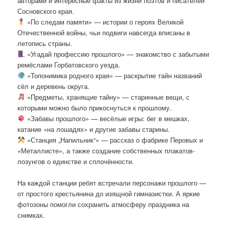
авторами и интересные факты из жизни поэтов и писателей
Сосновского края.
«По следам памяти» — истории о героях Великой
Отечественной войны, чьи подвиги навсегда вписаны в
летопись страны.
«Угадай профессию прошлого» — знакомство с забытыми
ремёслами Горбатовского уезда.
«Топонимика родного края» — раскрытие тайн названий
сёл и деревень округа.
«Предметы, хранящие тайну» — старинные вещи, с
которыми можно было прикоснуться к прошлому.
«Забавы прошлого» — весёлые игры: бег в мешках,
катание «на лошадях» и другие забавы старины.
«Станция „Напильник“» — рассказ о фабрике Перовых и
«Металлисте», а также создание собственных плакатов-
лозунгов о единстве и сплочённости.
На каждой станции ребят встречали персонажи прошлого —
от простого крестьянина до изящной гимназистки. А яркие
фотозоны помогли сохранить атмосферу праздника на
снимках.