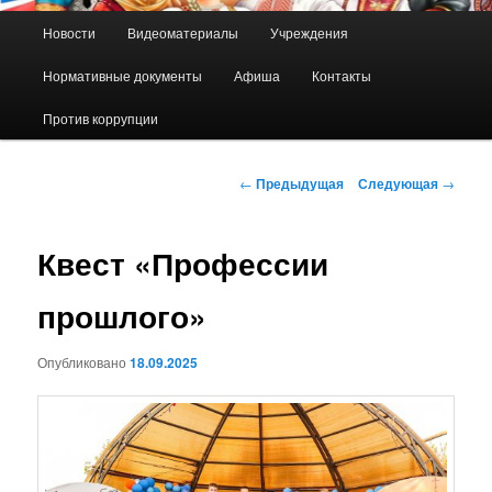
Главное
Новости
Видеоматериалы
Учреждения
Перейти
меню
Нормативные документы
Афиша
Контакты
к
Против коррупции
основному
содержимому
Навигация
←
Предыдущая
Следующая
→
по
записям
Квест «Профессии
прошлого»
Опубликовано
18.09.2025