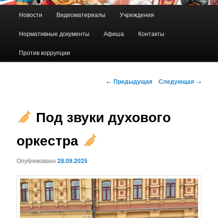
Главное
Новости
Видеоматериалы
Учреждения
Перейти
меню
Нормативные документы
Афиша
Контакты
к
Против коррупции
основному
содержимому
Навигация
←
Предыдущая
Следующая
→
по
записям
Под звуки духового
оркестра
Опубликовано
28.09.2025