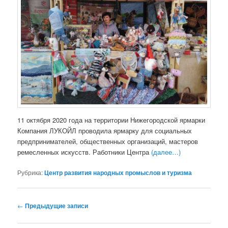
11 октября 2020 года на территории Нижегородской ярмарки
Компания ЛУКОЙЛ проводила ярмарку для социальных
предпринимателей, общественных организаций, мастеров
ремесленных искусств. Работники Центра
(далее…)
Рубрика:
Центр развития народных промыслов и туризма
Навигация
←
Предыдущие записи
по
записям