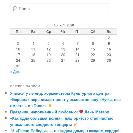
П
о
и
с
АВГУСТ 2026
к
Пн
Вт
Ср
Чт
Пт
Сб
Вс
1
2
3
4
5
6
7
8
9
10
11
12
13
14
15
16
17
18
19
20
21
22
23
24
25
26
27
28
29
30
31
« Дек
СВЕЖИЕ ЗАПИСИ
Учимся у легенд: хормейстеры Культурного центра
«Березка» перенимают опыт у экспертов шоу «Ну-ка, все
вместе!» и «Голос»
Праздник, наполненный любовью!
День Матери
«Как одна большая волна»: наш оркестр стал частью
уникального сводного концерта
«Песни Победы» — в каждом доме, в каждом сердце!