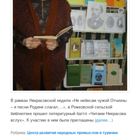
В рамках Некрасовской недели «Не небесам чужой Отчизны
– я песни Родине слагал….», в Рожковской сельской
библиотеке прошел литературный баттл «Читаем Некрасова
вслух». К участию в нем были приглашены
(далее…)
Рубрика:
Центр развития народных промыслов и туризма