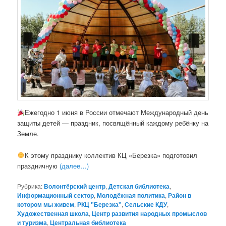
Ежегодно 1 июня в России отмечают Международный день
защиты детей — праздник, посвящённый каждому ребёнку на
Земле.
К этому празднику коллектив КЦ «Березка» подготовил
праздничную
(далее…)
Рубрика:
Волонтёрский центр
,
Детская библиотека
,
Информационный сектор
,
Молодёжная политика
,
Район в
котором мы живем
,
РКЦ "Березка"
,
Сельские КДУ
,
Художественная школа
,
Центр развития народных промыслов
и туризма
,
Центральная библиотека