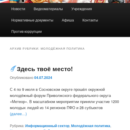
Главное
Новости
Видеоматериалы
Учреждения
Перейти
Перейти
меню
Нормативные документы
Афиша
Контакты
к
к
Против коррупции
основному
дополнительному
содержимому
содержимому
АРХИВ РУБРИКИ:
МОЛОДЁЖНАЯ ПОЛИТИКА
Здесь твоё место!
Опубликовано
04.07.2024
С 4 по 9 июля в Сосновском округе прошёл окружной
молодёжный форум Приволжского федерального округа
«Метеор». В масштабном мероприятии приняли участие 1200
молодых людей из 14 регионов ПФО и 28 субъектов
(далее…)
Рубрика:
Информационный сектор
,
Молодёжная политика
,