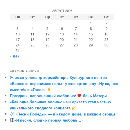
и
с
АВГУСТ 2026
к
Пн
Вт
Ср
Чт
Пт
Сб
Вс
1
2
3
4
5
6
7
8
9
10
11
12
13
14
15
16
17
18
19
20
21
22
23
24
25
26
27
28
29
30
31
« Дек
СВЕЖИЕ ЗАПИСИ
Учимся у легенд: хормейстеры Культурного центра
«Березка» перенимают опыт у экспертов шоу «Ну-ка, все
вместе!» и «Голос»
Праздник, наполненный любовью!
День Матери
«Как одна большая волна»: наш оркестр стал частью
уникального сводного концерта
«Песни Победы» — в каждом доме, в каждом сердце!
«И песня, словно первая любовь…»