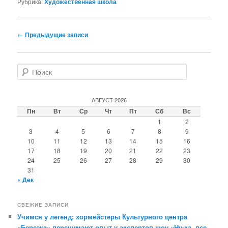
Рубрика:
Художественная школа
Навигация
←
Предыдущие записи
по
записям
П
о
и
с
АВГУСТ 2026
к
Пн
Вт
Ср
Чт
Пт
Сб
Вс
1
2
3
4
5
6
7
8
9
10
11
12
13
14
15
16
17
18
19
20
21
22
23
24
25
26
27
28
29
30
31
« Дек
СВЕЖИЕ ЗАПИСИ
Учимся у легенд: хормейстеры Культурного центра
«Березка» перенимают опыт у экспертов шоу «Ну-ка, все