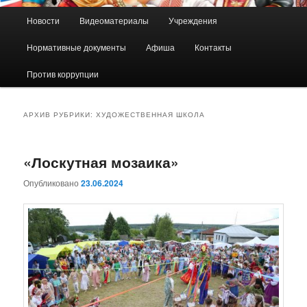
Главное
Новости
Видеоматериалы
Учреждения
Перейти
Перейти
меню
Нормативные документы
Афиша
Контакты
к
к
Против коррупции
основному
дополнительному
содержимому
содержимому
АРХИВ РУБРИКИ:
ХУДОЖЕСТВЕННАЯ ШКОЛА
«Лоскутная мозаика»
Опубликовано
23.06.2024