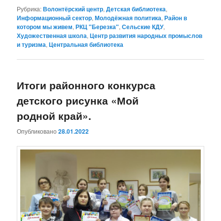
Рубрика:
Волонтёрский центр
,
Детская библиотека
,
Информационный сектор
,
Молодёжная политика
,
Район в
котором мы живем
,
РКЦ "Березка"
,
Сельские КДУ
,
Художественная школа
,
Центр развития народных промыслов
и туризма
,
Центральная библиотека
Итоги районного конкурса
детского рисунка «Мой
родной край».
Опубликовано
28.01.2022